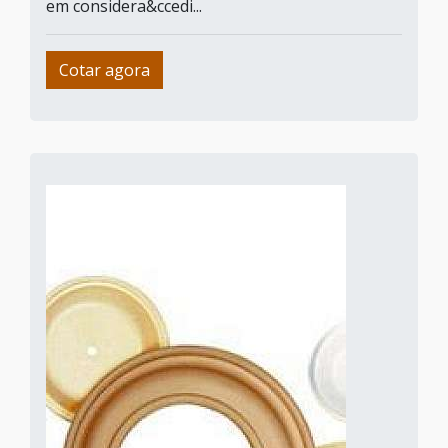
em considera&ccedi...
Cotar agora