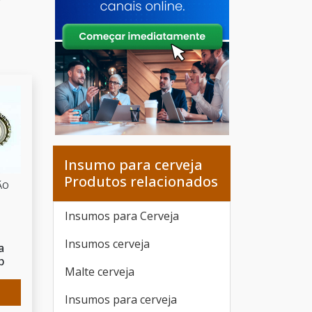
Insumo para cerveja
Produtos relacionados
ÃO
Insumos para Cerveja
Insumos cerveja
a
p
Malte cerveja
Insumos para cerveja