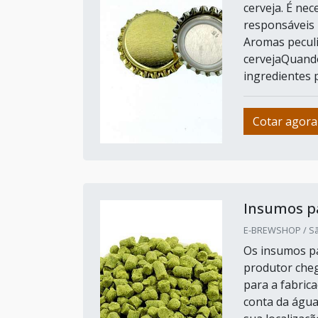
cerveja. É nec
responsáveis 
Aromas peculi
cervejaQuando
ingredientes pa
Cotar agora
Insumos pa
E-BREWSHOP / Sã
Os insumos pa
produtor cheg
para a fabrica
conta da água