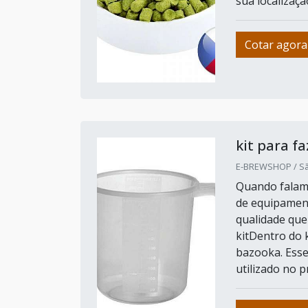
sua localizaçã
Cotar agora
kit para fa
E-BREWSHOP / Sã
Quando falamo
de equipament
qualidade que
kitDentro do 
bazooka. Esse
utilizado no p