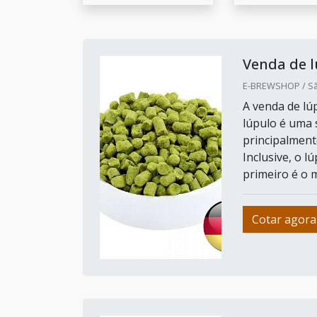
Venda de l
E-BREWSHOP / Sã
A venda de lú
lúpulo é uma 
principalment
Inclusive, o l
primeiro é o m
Cotar agora