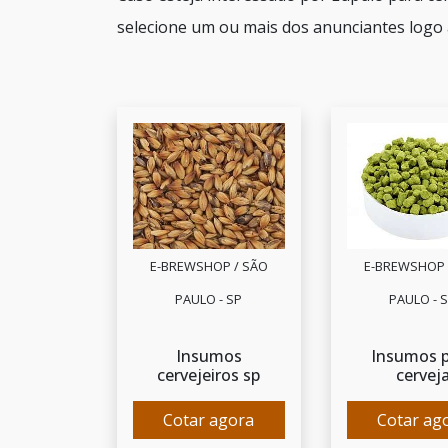
selecione um ou mais dos anunciantes logo 
E-BREWSHOP / SÃO
E-BREWSHOP 
PAULO - SP
PAULO - 
Insumos
Insumos 
cervejeiros sp
cervej
Cotar agora
Cotar ag