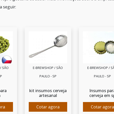
a seguir:
/ SÃO
E-BREWSHOP / SÃO
E-BREWSHOP / S
SP
PAULO - SP
PAULO - SP
para
kit insumos cerveja
Insumos par
a
artesanal
cerveja em s
ora
Cotar agora
Cotar agora