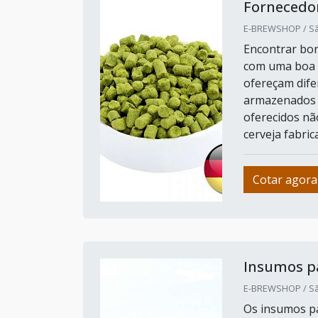
Fornecedor
E-BREWSHOP / Sã
Encontrar bons
com uma boa 
ofereçam dife
armazenados e
oferecidos nã
cerveja fabrica
Cotar agora
Insumos pa
E-BREWSHOP / Sã
Os insumos pa