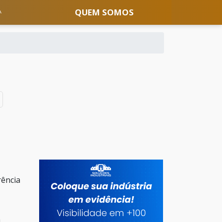
QUEM SOMOS
rência
a