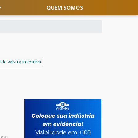
QUEM SOMOS
ede válvula interativa
e em