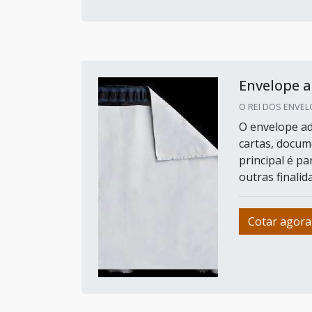
Envelope a
O REI DOS ENVELO
O envelope ad
cartas, docum
principal é p
outras finalid
Cotar agora