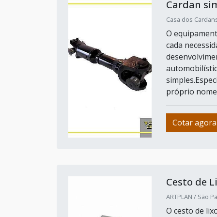
Cardan si
Casa dos Cardans
O equipamento
cada necessid
desenvolvimen
automobilísti
simples.Espec
próprio nome i
Cotar agora
Cesto de L
ARTPLAN / São Pa
O cesto de li