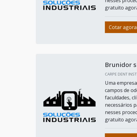
nesses proced
gratuito ago
Cotar agora
Brunidor s
CARPE DENT INST
Uma empresa d
campos de odon
faculdades, cl
necessários p
nesses proced
gratuito ago