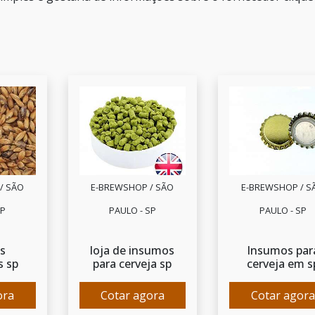
/ SÃO
E-BREWSHOP / SÃO
E-BREWSHOP / S
SP
PAULO - SP
PAULO - SP
s
loja de insumos
Insumos par
s sp
para cerveja sp
cerveja em s
ora
Cotar agora
Cotar agora