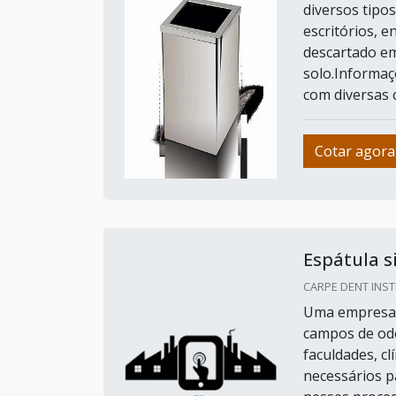
diversos tipo
escritórios, e
descartado e
solo.Informaç
com diversas 
Cotar agora
Espátula s
CARPE DENT INST
Uma empresa d
campos de odon
faculdades, cl
necessários p