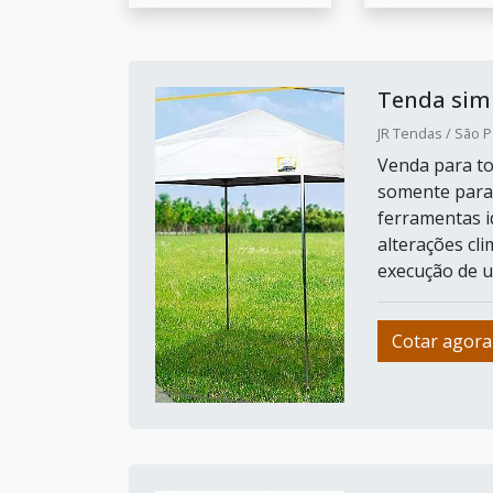
Tenda sim
JR Tendas / São P
Venda para tod
somente para 
ferramentas i
alterações cl
execução de u
Cotar agora