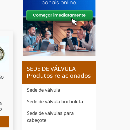
SEDE DE VÁLVULA
Produtos relacionados
ÃO
Sede de válvula
Sede de válvula borboleta
a
p
Sede de válvulas para
cabeçote