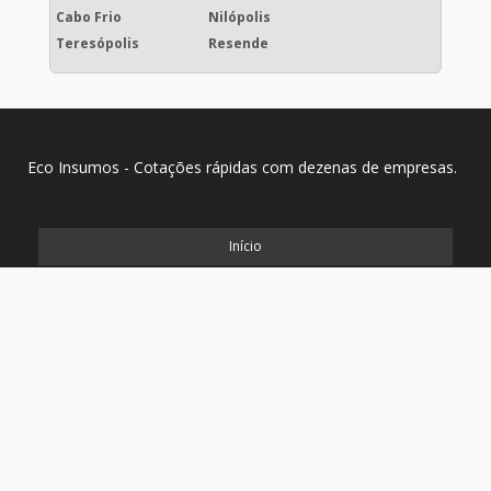
Cabo Frio
Nilópolis
Teresópolis
Resende
Eco Insumos - Cotações rápidas com dezenas de empresas.
Início
Produtos
Quem somos
Mapa do Site
Copyright © Eco Insumos. (Lei 9610 de 19/02/1998)
W3C
W3C