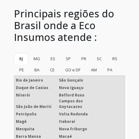
Principais regiões do
Brasil onde a Eco
Insumos atende :
RJ
MG
ES
SP
PR
SC
RS
PE
BA
CE
GO e DF
AM
PA
Rio de Janeiro
São Gonçalo
Duque de Caxias
Nova Iguaçu
Niterói
Belford Roxo
Campos dos
São João de Meriti
Goytacazes
Petrópolis
Volta Redonda
Magé
Itaboraí
Mesquita
Nova Friburgo
Barra Mansa
Macaé